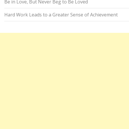
Be in Love, But Never Beg to Be Loved
Hard Work Leads to a Greater Sense of Achievement